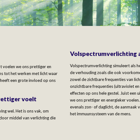
Volspectrumverlichting a
Volspectrumverlichting simuleert als he
ht voelen we ons prettiger en
de verhouding zoals die ook voorkomen 
ns tot het werken met licht waar
zowel de zichtbare frequenties van licht
 heeft een grote invloed op ons
onzichtbare frequenties (ultraviolet en 
effecten op ons hele gestel. Juist een 
ettiger voelt
we ons prettiger en energieker voelen
evenals zon- of daglicht, de aanmaak 
ng wel. Het is ons vak, om
het immuunsysteem van de mens.
 door middel van verlichting die